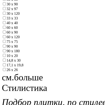
30 х 90
32 х 97
30 х 120
33 х 33
40 х 40
60 х 60
60 х 90
60 х 120
75 х 75
90 х 90
90 х 180
10 х 20
14,8 х 30
17,1 х 19,8
26 х 26
см.больше
Стилистика
Подбор плитки, по стиле