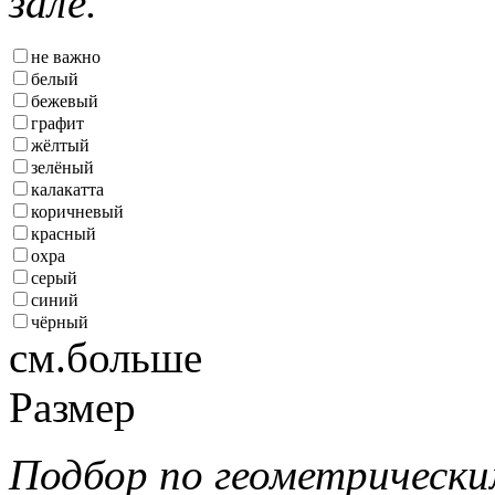
зале.
не важно
белый
бежевый
графит
жёлтый
зелёный
калакатта
коричневый
красный
охра
серый
синий
чёрный
см.больше
Размер
Подбор по геометрически