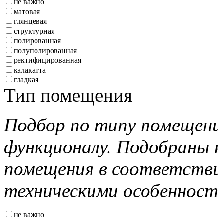
не важно
матовая
глянцевая
структурная
полированная
полуполированная
ректифицированная
калакатта
гладкая
Тип помещения
Подбор по типу помещени
функционалу. Подобраны 
помещения в соответстви
техническими особеннос
не важно