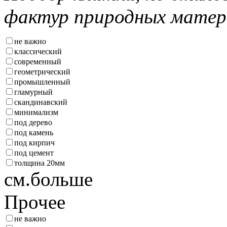
фактур природных матер
не важно
классический
современный
геометрический
промышленный
гламурный
скандинавский
минимализм
под дерево
под камень
под кирпич
под цемент
толщина 20мм
см.больше
Прочее
не важно