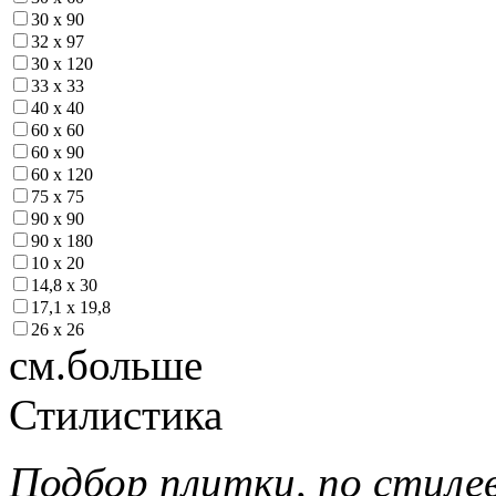
30 х 90
32 х 97
30 х 120
33 х 33
40 х 40
60 х 60
60 х 90
60 х 120
75 х 75
90 х 90
90 х 180
10 х 20
14,8 х 30
17,1 х 19,8
26 х 26
см.больше
Стилистика
Подбор плитки, по стиле