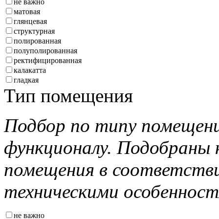
не важно
матовая
глянцевая
структурная
полированная
полуполированная
ректифицированная
калакатта
гладкая
Тип помещения
Подбор по типу помещени
функционалу. Подобраны 
помещения в соответстви
техническими особеннос
не важно