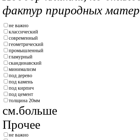
фактур природных матер
не важно
классический
современный
геометрический
промышленный
гламурный
скандинавский
минимализм
под дерево
под камень
под кирпич
под цемент
толщина 20мм
см.больше
Прочее
не важно