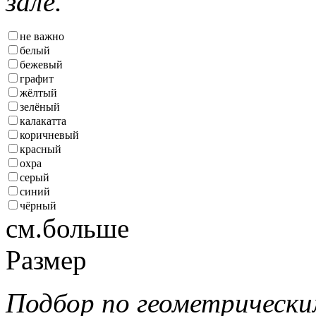
зале.
не важно
белый
бежевый
графит
жёлтый
зелёный
калакатта
коричневый
красный
охра
серый
синий
чёрный
см.больше
Размер
Подбор по геометрически