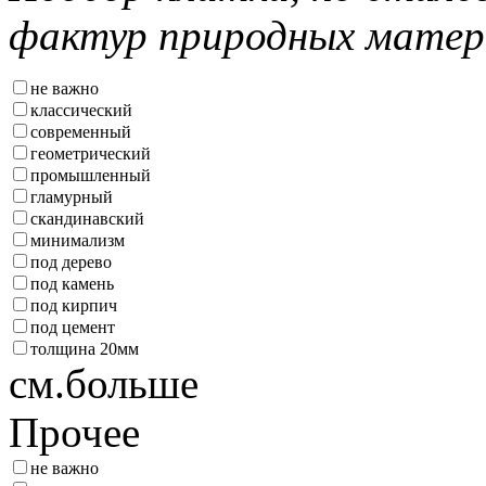
фактур природных матер
не важно
классический
современный
геометрический
промышленный
гламурный
скандинавский
минимализм
под дерево
под камень
под кирпич
под цемент
толщина 20мм
см.больше
Прочее
не важно