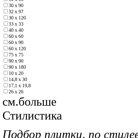
30 х 90
32 х 97
30 х 120
33 х 33
40 х 40
60 х 60
60 х 90
60 х 120
75 х 75
90 х 90
90 х 180
10 х 20
14,8 х 30
17,1 х 19,8
26 х 26
см.больше
Стилистика
Подбор плитки, по стиле