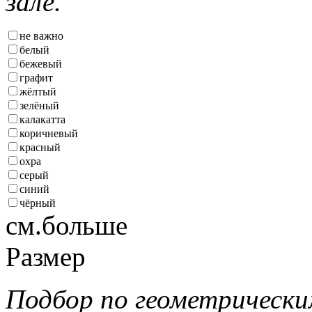
зале.
не важно
белый
бежевый
графит
жёлтый
зелёный
калакатта
коричневый
красный
охра
серый
синий
чёрный
см.больше
Размер
Подбор по геометрически