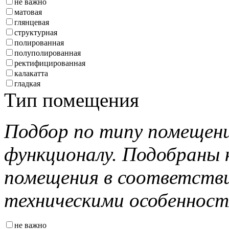
не важно
матовая
глянцевая
структурная
полированная
полуполированная
ректифицированная
калакатта
гладкая
Тип помещения
Подбор по типу помещени
функционалу. Подобраны 
помещения в соответстви
техническими особеннос
не важно